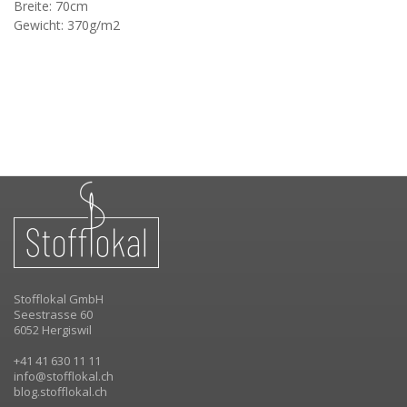
Breite: 70cm
Gewicht: 370g/m2
Stofflokal GmbH
Seestrasse 60
6052 Hergiswil
+41 41 630 11 11
info@stofflokal.ch
blog.stofflokal.ch