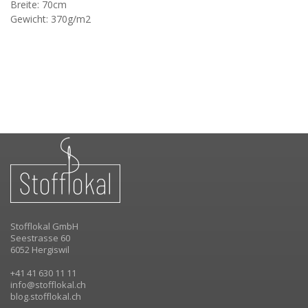
Breite: 70cm
Gewicht: 370g/m2
Stofflokal GmbH
Seestrasse 60
6052 Hergiswil
+41 41 630 11 11
info@stofflokal.ch
blog.stofflokal.ch