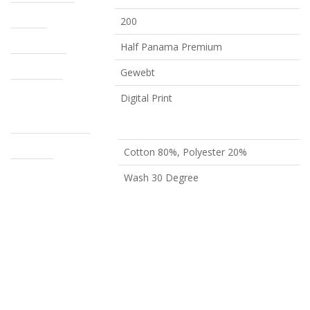
Gewicht (g/m²)
200
Stoffart
Half Panama Premium
Konstruktion
Gewebt
Veredelung
Digital Print
Zusammenstellung
Cotton 80%, Polyester 20%
Waschen
Wash 30 Degree