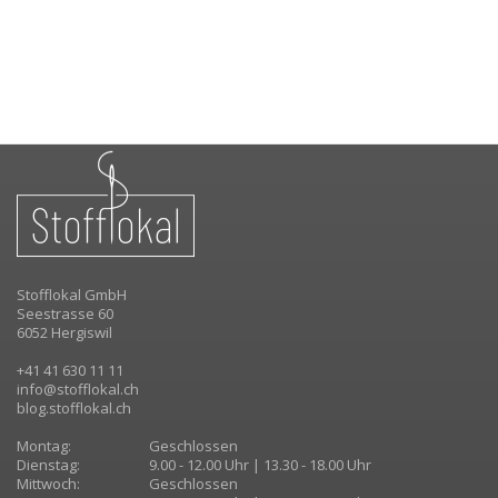
Stofflokal GmbH
Seestrasse 60
6052 Hergiswil
+41 41 630 11 11
info@stofflokal.ch
blog.stofflokal.ch
Montag:
Geschlossen
Dienstag:
9.00 - 12.00 Uhr | 13.30 - 18.00 Uhr
Mittwoch:
Geschlossen