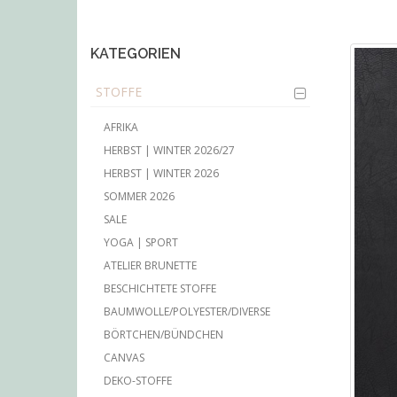
main
content
KATEGORIEN
STOFFE
AFRIKA
HERBST | WINTER 2026/27
HERBST | WINTER 2026
SOMMER 2026
SALE
YOGA | SPORT
ATELIER BRUNETTE
BESCHICHTETE STOFFE
BAUMWOLLE/POLYESTER/DIVERSE
BÖRTCHEN/BÜNDCHEN
CANVAS
DEKO-STOFFE