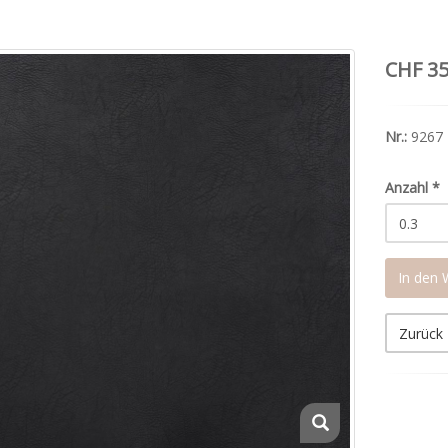
CHF 35
Nr.:
9267
Anzahl
*
In den
Zurück