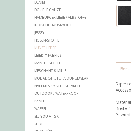
DENIM
DOUBLE GAUZE
HAMBURGER LIEBE / ALBSTOFFE
INDISCHE BAUMWOLLE
JERSEY
HOSEN-STOFFE
KUNST-LEDER
LIBERTY FABRICS
MANTEL-STOFFE
Besch
MERCHANT & MILLS
MODAL (STRETCH/LOUNGEWEAR)
Super to
NÄH-KITS / MATERIALPAKETE
Accessoi
OUTDOOR / WATERPROOF
PANELS
Materia
Breite:
WAFFEL
Gewicht
SEE YOU AT SIX
SEIDE