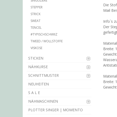
SINGULIÈRE
Die Stof
STEPPER
Mail Be
STRICK
SWEAT
Info`s z
Der Step
TENCEL
gefertig
#TYPISCHSCHWIIZ
TWEED / WOLLSTOFFE
Materia
VISKOSE
Breite:
Gewicht
STICKEN
Wasser
Antistat
NÄHKURSE
SCHNITTMUSTER
Materia
Breite:
NEUHEITEN
Gewicht
S A L E
NÄHMASCHINEN
PLOTTER SINGER | MOMENTO