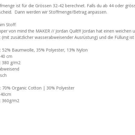
fmenge ist für die Grössen 32-42 berechnet. Falls du ab 44 oder grös
scheid. Dann werden wir Stoffmenge/Betrag anpassen.
um Stoff:
per von mind the MAKER // Jordan Quilt!!! Jordan hat einen weichen 
t (mit zusätzlicher wasserabweisender Ausrüstung) und die Füllung is
l: 52% Baumwolle, 35% Polyester, 13% Nylon
 140 cm
: 380 g/m2
abweisend
isch
l: 70% Organic Cotton | 30% Polyester
 140cm
: 360g/m2