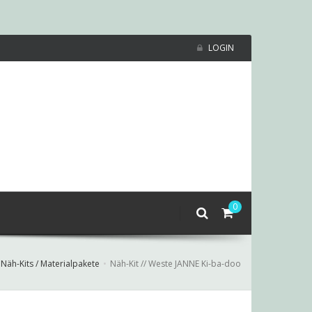
LOGIN
0
Näh-Kits / Materialpakete
Näh-Kit // Weste JANNE Ki-ba-doo