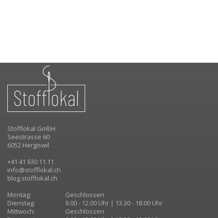
Stofflokal GmbH
Seestrasse 60
6052 Hergiswil
+41 41 630 11 11
info@stofflokal.ch
blog.stofflokal.ch
Montag:
Geschlossen
Dienstag:
9.00 - 12.00 Uhr | 13.30 - 18.00 Uhr
Mittwoch:
Geschlossen