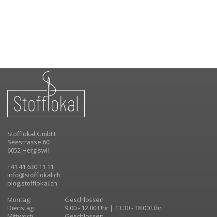
Stofflokal GmbH
Seestrasse 60
6052 Hergiswil
+41 41 630 11 11
info@stofflokal.ch
blog.stofflokal.ch
Montag:
Geschlossen
Dienstag:
9.00 - 12.00 Uhr | 13.30 - 18.00 Uhr
Mittwoch:
Geschlossen