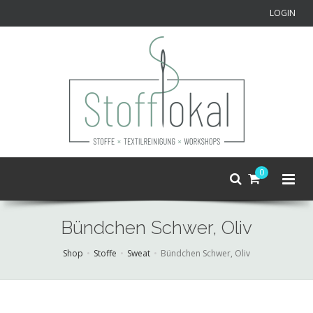
LOGIN
0
Bündchen Schwer, Oliv
Shop
Stoffe
Sweat
Bündchen Schwer, Oliv
Skip
to