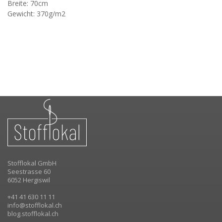
Breite: 70cm
Gewicht: 370g/m2
Stofflokal GmbH
Seestrasse 60
6052 Hergiswil
+41 41 630 11 11
info@stofflokal.ch
blog.stofflokal.ch