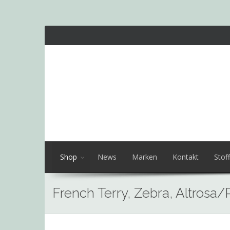
Shop
News
Marken
Kontakt
Stoff
French Terry, Zebra, Altrosa
Skip
to