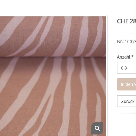
CHF 28
Nr.:
1007
Anzahl
*
In den
Zurück