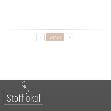
«
54
/ 54
»