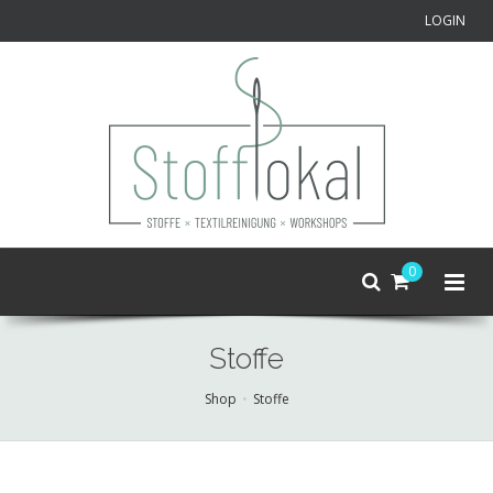
LOGIN
0
Stoffe
Shop
Stoffe
Skip
to