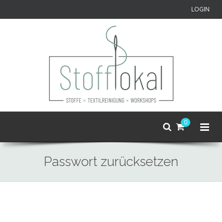
LOGIN
0
Passwort zurücksetzen
Skip
to
main
content