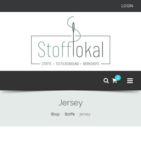
LOGIN
0
Jersey
Shop
Stoffe
Jersey
Skip
to