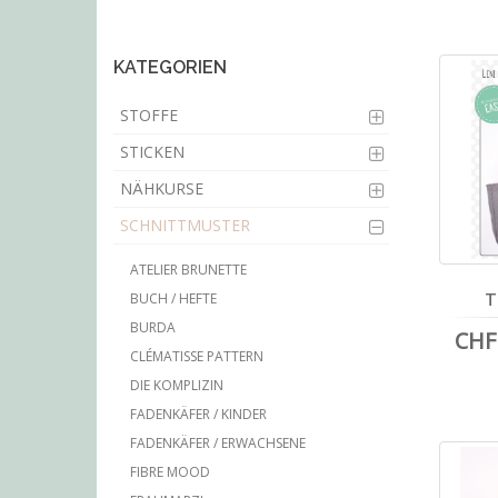
main
content
KATEGORIEN
STOFFE
STICKEN
NÄHKURSE
SCHNITTMUSTER
ATELIER BRUNETTE
BUCH / HEFTE
T
BURDA
CHF 
CLÉMATISSE PATTERN
DIE KOMPLIZIN
FADENKÄFER / KINDER
FADENKÄFER / ERWACHSENE
FIBRE MOOD