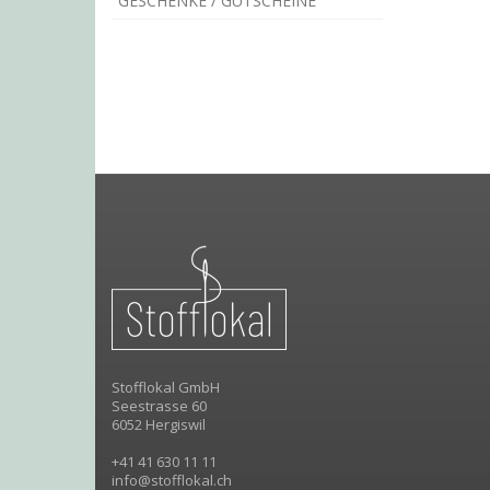
GESCHENKE / GUTSCHEINE
Stofflokal GmbH
Seestrasse 60
6052 Hergiswil
+41 41 630 11 11
info@stofflokal.ch