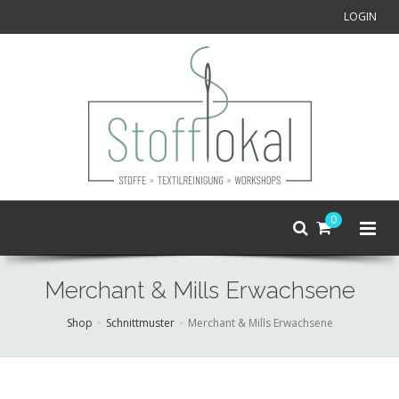
LOGIN
0
Merchant & Mills Erwachsene
Shop
Schnittmuster
Merchant & Mills Erwachsene
Skip
to