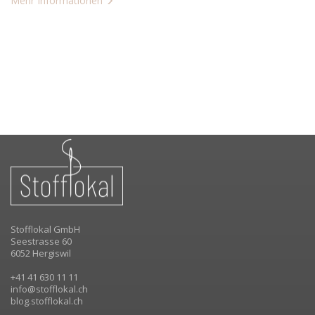
Mehr Informationen
Stofflokal GmbH
Seestrasse 60
6052 Hergiswil
+41 41 630 11 11
info@stofflokal.ch
blog.stofflokal.ch