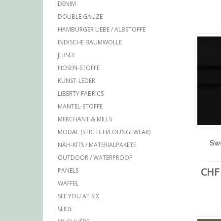
DENIM
DOUBLE GAUZE
HAMBURGER LIEBE / ALBSTOFFE
INDISCHE BAUMWOLLE
JERSEY
HOSEN-STOFFE
KUNST-LEDER
LIBERTY FABRICS
MANTEL-STOFFE
MERCHANT & MILLS
MODAL (STRETCH/LOUNGEWEAR)
Sw
NÄH-KITS / MATERIALPAKETE
OUTDOOR / WATERPROOF
CHF 
PANELS
WAFFEL
SEE YOU AT SIX
SEIDE