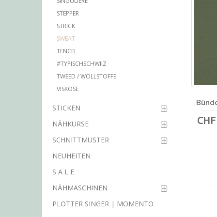
SINGULIÈRE
STEPPER
STRICK
SWEAT
TENCEL
#TYPISCHSCHWIIZ
TWEED / WOLLSTOFFE
VISKOSE
Bündc
STICKEN
CHF 
NÄHKURSE
SCHNITTMUSTER
NEUHEITEN
S A L E
NÄHMASCHINEN
PLOTTER SINGER | MOMENTO