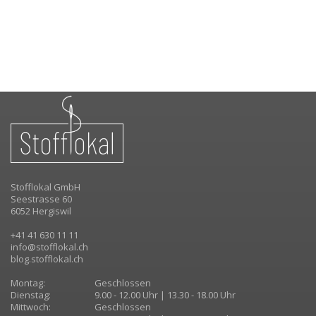
Stofflokal GmbH
Seestrasse 60
6052 Hergiswil
+41 41 630 11 11
info@stofflokal.ch
blog.stofflokal.ch
Montag:
Geschlossen
Dienstag:
9.00 - 12.00 Uhr | 13.30 - 18.00 Uhr
Mittwoch:
Geschlossen