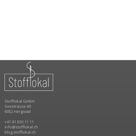
Stofflokal GmbH
Seestrasse 60
6052 Hergiswil
+41 41 630 11 11
info@stofflokal.ch
blog.stofflokal.ch