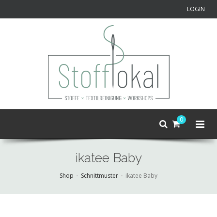
LOGIN
0
ikatee Baby
Shop
Schnittmuster
ikatee Baby
Skip
to