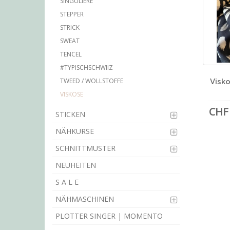
SINGULIÈRE
STEPPER
STRICK
SWEAT
TENCEL
#TYPISCHSCHWIIZ
TWEED / WOLLSTOFFE
Visko
VISKOSE
CHF 
STICKEN
NÄHKURSE
SCHNITTMUSTER
NEUHEITEN
S A L E
NÄHMASCHINEN
PLOTTER SINGER | MOMENTO