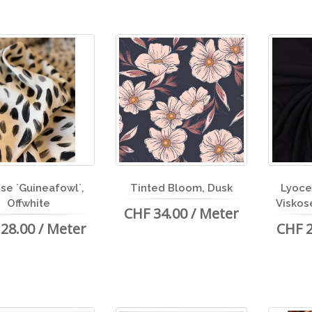
se `Guineafowl`,
Tinted Bloom, Dusk
Lyoce
Offwhite
Viskos
CHF 34.00 / Meter
28.00 / Meter
CHF 2