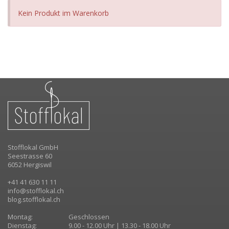
Kein Produkt im Warenkorb
Stofflokal GmbH
Seestrasse 60
6052 Hergiswil
+41 41 630 11 11
info@stofflokal.ch
blog.stofflokal.ch
Montag:
Geschlossen
Dienstag:
9.00 - 12.00 Uhr | 13.30 - 18.00 Uhr