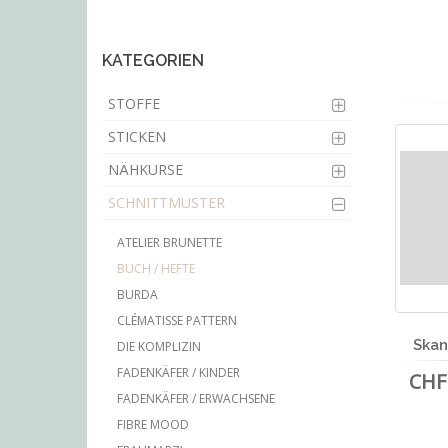
main
content
KATEGORIEN
STOFFE
STICKEN
NÄHKURSE
SCHNITTMUSTER
ATELIER BRUNETTE
BUCH / HEFTE
BURDA
CLÉMATISSE PATTERN
Skan
DIE KOMPLIZIN
FADENKÄFER / KINDER
CHF 
FADENKÄFER / ERWACHSENE
FIBRE MOOD