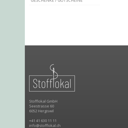
GESCHENKE / GUTSCHEINE
Stofflokal GmbH
Seestrasse 60
6052 Hergiswil
+41 41 630 11 11
info@stofflokal.ch