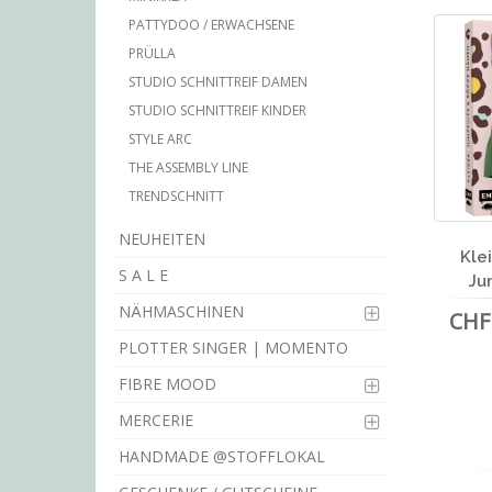
PATTYDOO / ERWACHSENE
PRÜLLA
STUDIO SCHNITTREIF DAMEN
STUDIO SCHNITTREIF KINDER
STYLE ARC
THE ASSEMBLY LINE
TRENDSCHNITT
NEUHEITEN
Kle
S A L E
Ju
NÄHMASCHINEN
CHF 
PLOTTER SINGER | MOMENTO
FIBRE MOOD
MERCERIE
HANDMADE @STOFFLOKAL