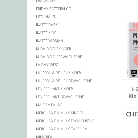
FRAUMARZI
FRIDAY PATTERN CO.
HEDI NÄHT
IKATEE BABY
IKATEE KIDS
IKATEE WOMAN
KI-BA-DOO / KINDER
KI-BA-DOO / ERWACHSENE
LA BAVARESE
LILLESOL & PELLE / KINDER
LILLESOL & PELLE / ERWACHSENE
LENIPEPUNKT KINDER
HE
Kle
LENIPEPUNKT ERWACHSENE
MAISON FAUVE
CHF 
MERCHANT & MILLS KINDER
MERCHANT & MILLS ERWACHSENE
MERCHANT & MILLS TASCHEN
MINIKREA