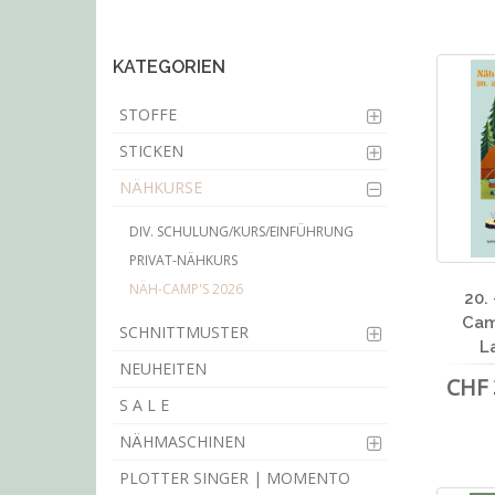
main
content
KATEGORIEN
STOFFE
STICKEN
NÄHKURSE
DIV. SCHULUNG/KURS/EINFÜHRUNG
PRIVAT-NÄHKURS
NÄH-CAMP'S 2026
20.
Cam
SCHNITTMUSTER
L
NEUHEITEN
CHF 
S A L E
NÄHMASCHINEN
PLOTTER SINGER | MOMENTO