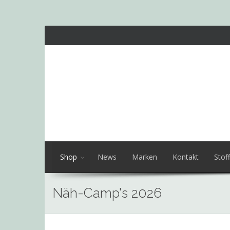
Shop
News
Marken
Kontakt
Stoff
Näh-Camp's 2026
Skip
to