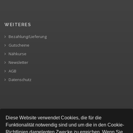
WEITERES
Bezahlung/Lieferung
Gutscheine
Nähkurse
Newsletter
AGB
Datenschutz
SICHERE BEZAHLUNG
Diese Website verwendet Cookies, die für die
Funktionalität notwendig sind und um die in den Cookie-
Richtlinien dargelegten Zwecke zu erreichen. Wenn Sie