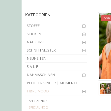
main
content
KATEGORIEN
50%
STOFFE
STICKEN
NÄHKURSE
SCHNITTMUSTER
NEUHEITEN
S A L E
NÄHMASCHINEN
PLOTTER SINGER | MOMENTO
FIBRE MOOD
SPECIAL NO 1
SPECIAL NO 2