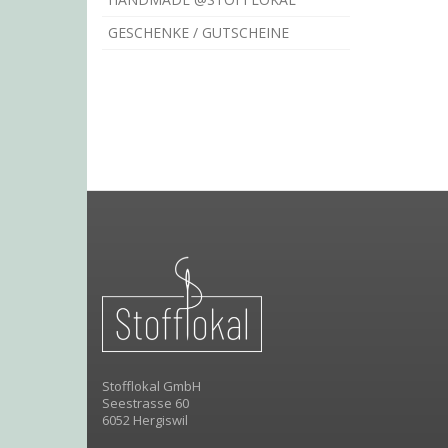
GESCHENKE / GUTSCHEINE
Stofflokal GmbH
Seestrasse 60
6052 Hergiswil