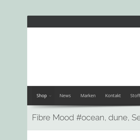
Shop
News
Marken
Kontakt
Stoff
Fibre Mood #ocean, dune, S
Skip
to