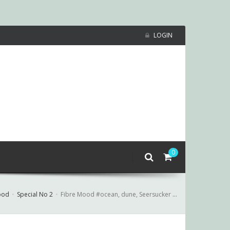
LOGIN
0
ood
Special No 2
Fibre Mood #ocean, dune, Seersucker Orange