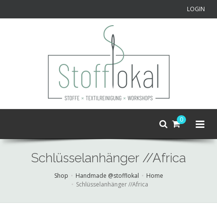
LOGIN
0
Schlüsselanhänger //Africa
Shop
Handmade @stofflokal
Home
Schlüsselanhänger //Africa
Skip