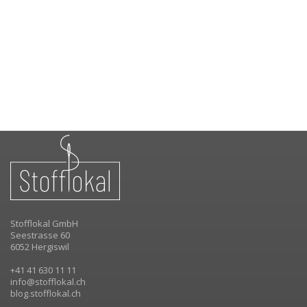
Stofflokal GmbH
Seestrasse 60
6052 Hergiswil
+41 41 630 11 11
info@stofflokal.ch
blog.stofflokal.ch