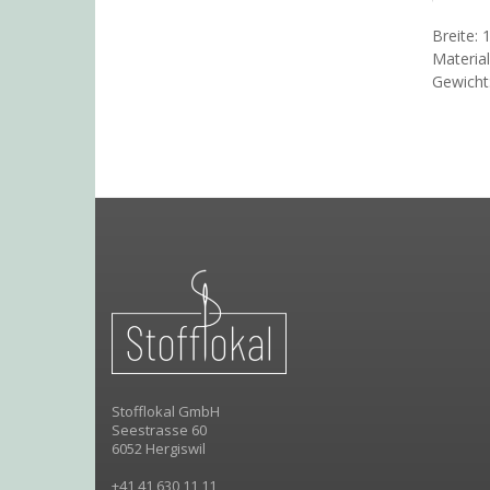
Breite:
Materia
Gewicht
Stofflokal GmbH
Seestrasse 60
6052 Hergiswil
+41 41 630 11 11