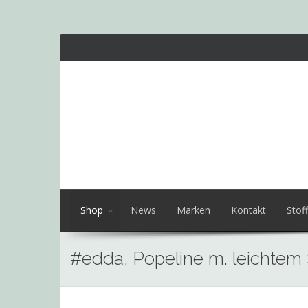
Shop
News
Marken
Kontakt
Stoff
#edda, Popeline m. leichtem 
Skip
to