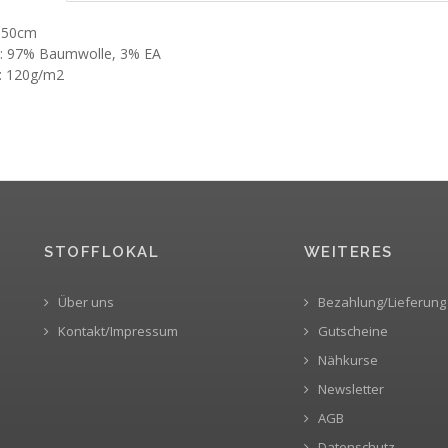
 150cm
l: 97% Baumwolle, 3% EA
: 120g/m2
STOFFLOKAL
WEITERES
Über uns
Bezahlung/Lieferung
Kontakt/Impressum
Gutscheine
Nähkurse
Newsletter
AGB
Datenschutz