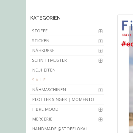
main
content
KATEGORIEN
STOFFE
STICKEN
NÄHKURSE
SCHNITTMUSTER
NEUHEITEN
S A L E
NÄHMASCHINEN
PLOTTER SINGER | MOMENTO
FIBRE MOOD
MERCERIE
HANDMADE @STOFFLOKAL