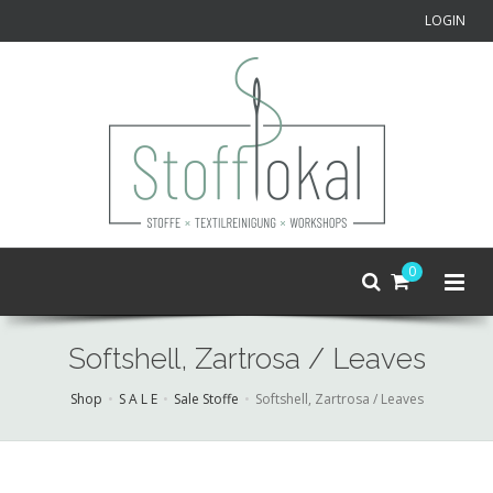
LOGIN
0
Softshell, Zartrosa / Leaves
Shop
S A L E
Sale Stoffe
Softshell, Zartrosa / Leaves
Skip
to