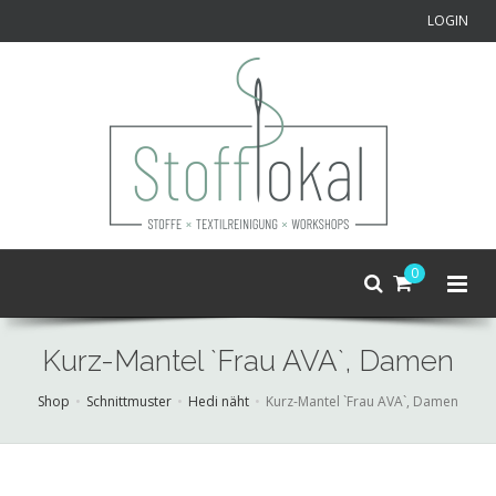
LOGIN
0
Kurz-Mantel `Frau AVA`, Damen
Shop
Schnittmuster
Hedi näht
Kurz-Mantel `Frau AVA`, Damen
Skip
to