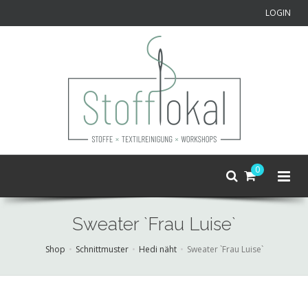
LOGIN
0
Sweater `Frau Luise`
Shop
Schnittmuster
Hedi näht
Sweater `Frau Luise`
Skip
to