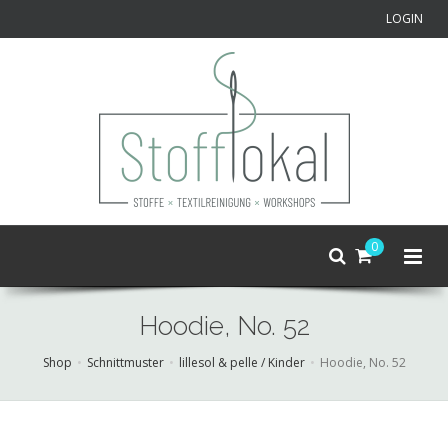
LOGIN
0
Hoodie, No. 52
Shop
Schnittmuster
lillesol & pelle / Kinder
Hoodie, No. 52
Skip
to