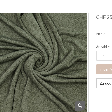
CHF 25
Nr.:
7803
Anzahl
*
In den
Zurück