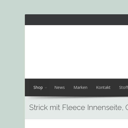
Shop
News
Marken
Kontakt
Stoff
Strick mit Fleece Innenseite,
Skip
to