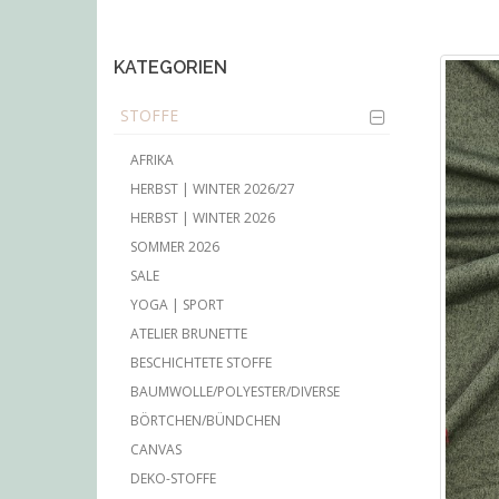
main
content
KATEGORIEN
STOFFE
AFRIKA
HERBST | WINTER 2026/27
HERBST | WINTER 2026
SOMMER 2026
SALE
YOGA | SPORT
ATELIER BRUNETTE
BESCHICHTETE STOFFE
BAUMWOLLE/POLYESTER/DIVERSE
BÖRTCHEN/BÜNDCHEN
CANVAS
DEKO-STOFFE