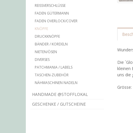
REISSVERSCHLÜSSE
FADEN GÜTERMANN
FADEN OVERLOCK/COVER
KNÖPFE
Besch
DRUCKKNÖPFE
BÄNDER / KORDELN
Wundersc
NIETEN/ÖSEN
DIVERSES
Die `Glo
PATCHMANIA / LABELS
kleinen 
uns die
TASCHEN-ZUBEHÖR
NÄHMASCHINEN NADELN
Grösse
HANDMADE @STOFFLOKAL
GESCHENKE / GUTSCHEINE