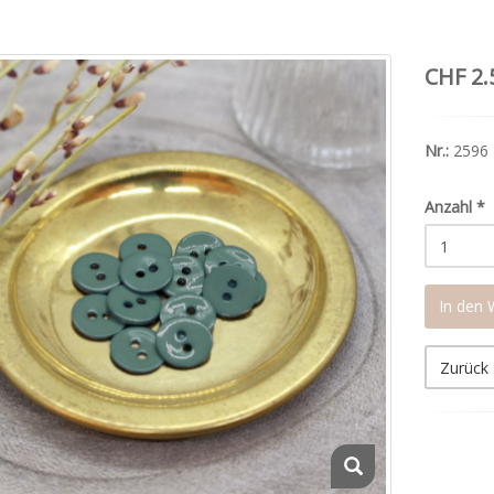
CHF 2.
Nr.:
2596
Anzahl
*
In den
Zurück