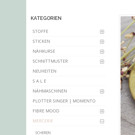
main
content
KATEGORIEN
STOFFE
STICKEN
NÄHKURSE
SCHNITTMUSTER
NEUHEITEN
S A L E
NÄHMASCHINEN
PLOTTER SINGER | MOMENTO
FIBRE MOOD
MERCERIE
SCHEREN