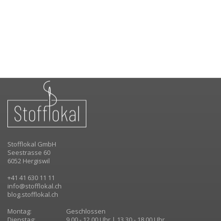
Stofflokal GmbH
Seestrasse 60
6052 Hergiswil
+41 41 630 11 11
info@stofflokal.ch
blog.stofflokal.ch
Montag:
Geschlossen
Dienstag:
9.00 - 12.00 Uhr | 13.30 - 18.00 Uhr