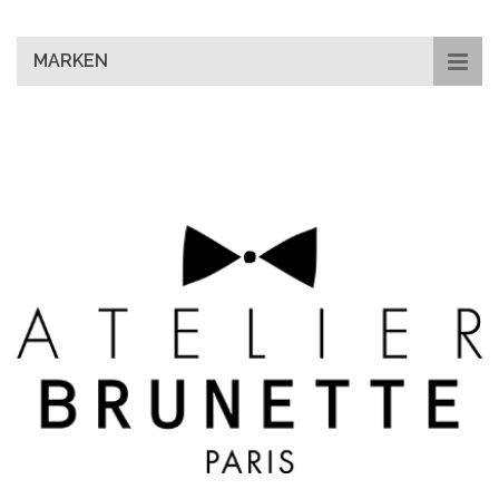
main
content
MARKEN