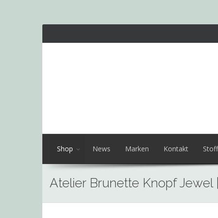
Shop
News
Marken
Kontakt
Stoff
Atelier Brunette Knopf Jewel
Skip
to