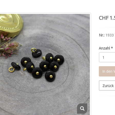
CHF 1.
Nr.:
1933
Anzahl
*
In den
Zurück