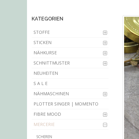
main
content
KATEGORIEN
STOFFE
STICKEN
NÄHKURSE
SCHNITTMUSTER
NEUHEITEN
S A L E
NÄHMASCHINEN
PLOTTER SINGER | MOMENTO
FIBRE MOOD
MERCERIE
SCHEREN