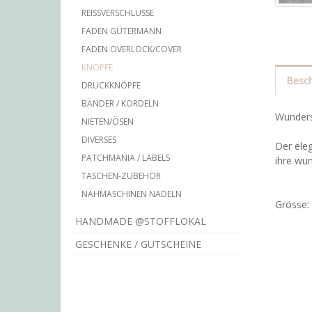
REISSVERSCHLÜSSE
FADEN GÜTERMANN
FADEN OVERLOCK/COVER
KNÖPFE
Besch
DRUCKKNÖPFE
BÄNDER / KORDELN
Wundersc
NIETEN/ÖSEN
DIVERSES
Der eleg
PATCHMANIA / LABELS
ihre wu
TASCHEN-ZUBEHÖR
NÄHMASCHINEN NADELN
Grösse
HANDMADE @STOFFLOKAL
GESCHENKE / GUTSCHEINE