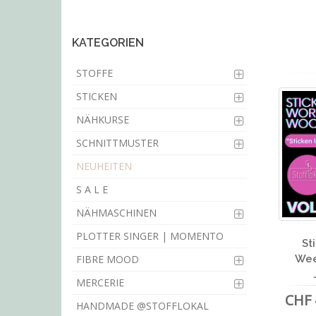
main
content
KATEGORIEN
STOFFE
STICKEN
NÄHKURSE
SCHNITTMUSTER
NEUHEITEN
S A L E
NÄHMASCHINEN
PLOTTER SINGER | MOMENTO
St
FIBRE MOOD
Wee
MERCERIE
CHF 
HANDMADE @STOFFLOKAL