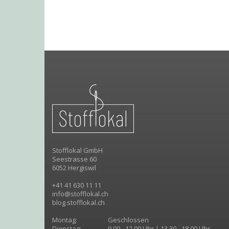
Stofflokal GmbH
Seestrasse 60
6052 Hergiswil
+41 41 630 11 11
info@stofflokal.ch
blog.stofflokal.ch
Montag:
Geschlossen
Dienstag:
9.00 - 12.00 Uhr | 13.30 - 18.00 Uhr