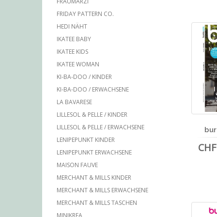
FRAUMARZI
FRIDAY PATTERN CO.
HEDI NÄHT
IKATEE BABY
IKATEE KIDS
IKATEE WOMAN
KI-BA-DOO / KINDER
KI-BA-DOO / ERWACHSENE
LA BAVARESE
LILLESOL & PELLE / KINDER
LILLESOL & PELLE / ERWACHSENE
bur
LENIPEPUNKT KINDER
CHF 
LENIPEPUNKT ERWACHSENE
MAISON FAUVE
MERCHANT & MILLS KINDER
MERCHANT & MILLS ERWACHSENE
MERCHANT & MILLS TASCHEN
MINIKREA