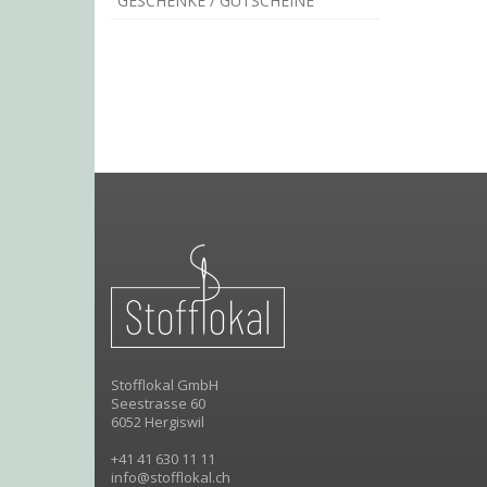
GESCHENKE / GUTSCHEINE
Stofflokal GmbH
Seestrasse 60
6052 Hergiswil
+41 41 630 11 11
info@stofflokal.ch