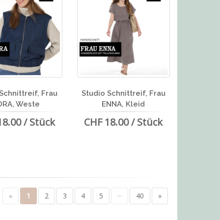
Schnittreif, Frau
Studio Schnittreif, Frau
ORA, Weste
ENNA, Kleid
8.00 / Stück
CHF 18.00 / Stück
«
1
2
3
4
5
···
40
»