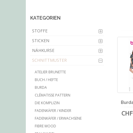
main
content
KATEGORIEN
STOFFE
STICKEN
NÄHKURSE
SCHNITTMUSTER
ATELIER BRUNETTE
BUCH / HEFTE
BURDA
CLÉMATISSE PATTERN
Burda
DIE KOMPLIZIN
FADENKÄFER / KINDER
CHF 
FADENKÄFER / ERWACHSENE
FIBRE MOOD