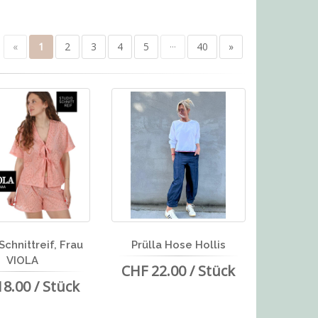
«
1
2
3
4
5
···
40
»
Schnittreif, Frau
Prülla Hose Hollis
VIOLA
CHF 22.00 / Stück
8.00 / Stück