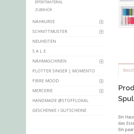
EFFEKTMATERIAL
ZUBEHÖR
NÄHKURSE
SCHNITTMUSTER
NEUHEITEN
S A L E
NÄHMASCHINEN
Besch
PLOTTER SINGER | MOMENTO
FIBRE MOOD
Prod
MERCERIE
Spul
HANDMADE @STOFFLOKAL
GESCHENKE / GUTSCHEINE
Ein Haus
das Ess
Ein paa