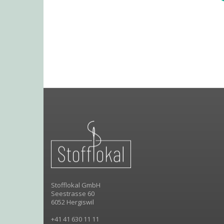
Stofflokal GmbH
Seestrasse 60
6052 Hergiswil
+41 41 630 11 11