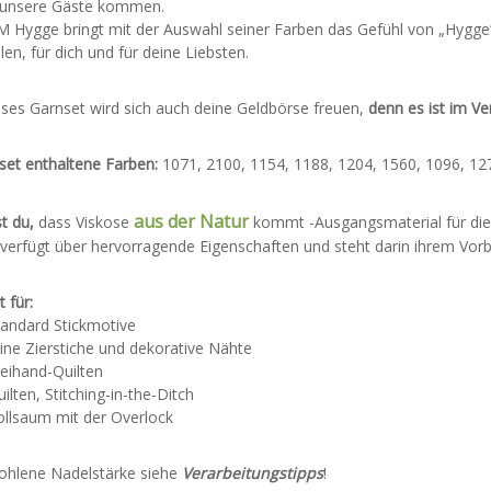
unsere Gäste kommen.
 Hygge bringt mit der Auswahl seiner Farben das Gefühl von „Hygge“
en, für dich und für deine Liebsten.
eses Garnset wird sich auch deine Geldbörse freuen,
denn es ist im Ve
set enthaltene Farben:
1071, 2100, 1154, 1188, 1204, 1560, 1096, 12
aus der Natur
t du,
dass Viskose
kommt -Ausgangsmaterial für die Z
verfügt über hervorragende Eigenschaften und steht darin ihrem Vorbi
 für:
tandard Stickmotive
ine Zierstiche und dekorative Nähte
eihand-Quilten
ilten, Stitching-in-the-Ditch
ollsaum mit der Overlock
hlene Nadelstärke siehe
Verarbeitungstipps
!