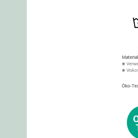
Materia
❀ Verwe
❀ Viskos
Öko-Tex 