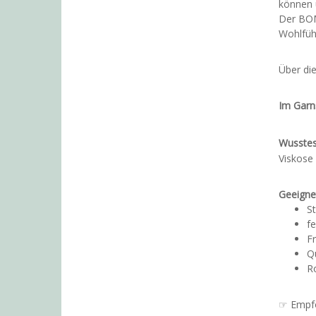
können 
Der BOM
Wohlfühl
Über di
Im Garn
Wusstes
Viskose 
Geeignet
S
fe
Fr
Qu
R
☞ Empfo