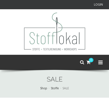
LOGIN
0
SALE
Shop
Stoffe
SALE
Skip
to