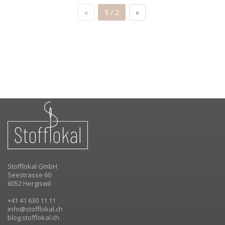
«
1
/ 2
»
Stofflokal GmbH
Seestrasse 60
6052 Hergiswil
+41 41 630 11 11
info@stofflokal.ch
blog.stofflokal.ch