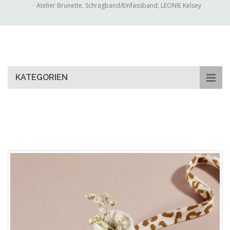
Atelier Brunette, Schrägband/Einfassband, LEONIE Kelsey
Skip
to
main
content
KATEGORIEN