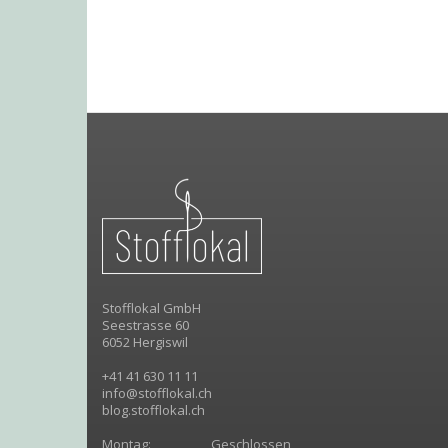
Stofflokal GmbH
Seestrasse 60
6052 Hergiswil
+41 41 630 11 11
info@stofflokal.ch
blog.stofflokal.ch
Montag:
Geschlossen