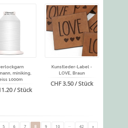
erlockgarn
Kunstleder-Label -
mann, miniking,
LOVE, Braun
eiss 1000m
CHF 3.50 / Stück
1.20 / Stück
5
6
7
8
9
10
···
42
»