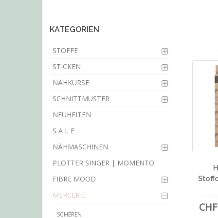
main
content
KATEGORIEN
STOFFE
STICKEN
NÄHKURSE
SCHNITTMUSTER
NEUHEITEN
S A L E
NÄHMASCHINEN
PLOTTER SINGER | MOMENTO
H
FIBRE MOOD
Stoff
MERCERIE
CHF 
SCHEREN