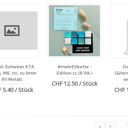
ll-Schieber KTA
#mehrEtikette -
Ov
 M6, riri, zu 6mm
Edition 11 (8 Stk.)
Güter
RV Metall
w
CHF 12.50 / Stück
 5.40 / Stück
CHF 1
«
1
···