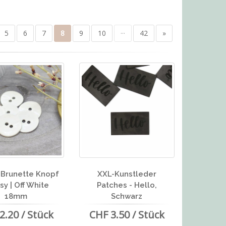
5
6
7
8
9
10
···
42
»
r Brunette Knopf
XXL-Kunstleder
sy | Off White
Patches - Hello,
18mm
Schwarz
2.20 / Stück
CHF 3.50 / Stück