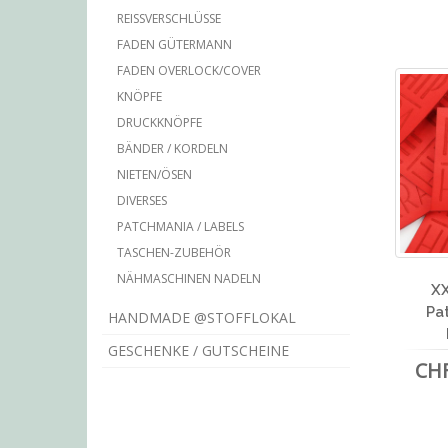
REISSVERSCHLÜSSE
FADEN GÜTERMANN
FADEN OVERLOCK/COVER
KNÖPFE
DRUCKKNÖPFE
BÄNDER / KORDELN
NIETEN/ÖSEN
DIVERSES
PATCHMANIA / LABELS
TASCHEN-ZUBEHÖR
NÄHMASCHINEN NADELN
XX
Pa
HANDMADE @STOFFLOKAL
GESCHENKE / GUTSCHEINE
CHF