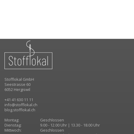
Stofflokal GmbH
Seestrasse 60
6052 Hergiswil
+41 41 630 11 11
info@stofflokal.ch
blog.stofflokal.ch
Montag:
Geschlossen
Dienstag:
9.00 - 12.00 Uhr | 13.30 - 18.00 Uhr
Mittwoch:
Geschlossen