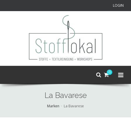
LOGIN
0
La Bavarese
Marken
La Bavarese
Skip
to