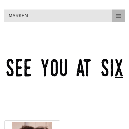
main
content
MARKEN