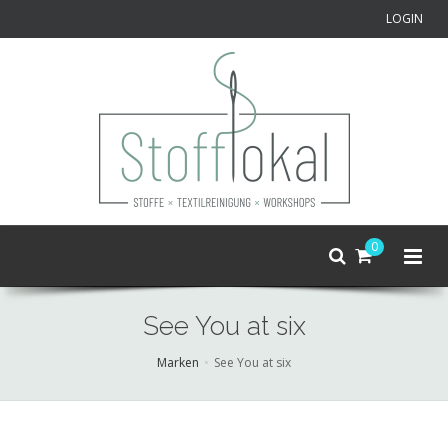
LOGIN
0
See You at six
Marken
See You at six
Skip
to