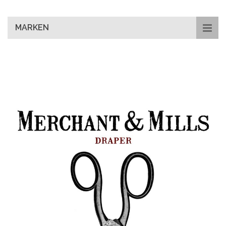
main
content
MARKEN