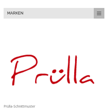
main
content
MARKEN
Prülla-Schnittmuster